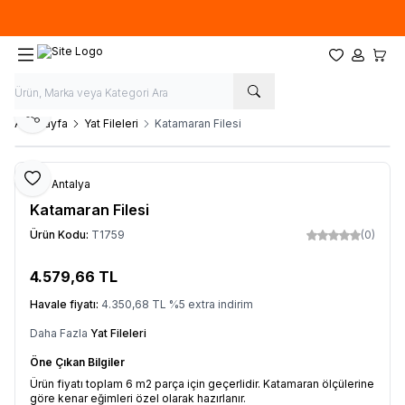
Özel ölçülerde
üretim
yapıyoruz. İstediğiniz ''EN'' ve ''BOY'' ile sipariş
oluşturabilirsiniz.
Favorilerim
Hesabım
Sepet
Paylaş
Ana Sayfa
Yat Fileleri
Katamaran Filesi
Favoriye Ekle
File Antalya
Katamaran Filesi
Ürün Kodu:
T1759
(0)
4.579,66
TL
Sepete Ekle
Havale fiyatı:
4.350,68
TL
%
5
extra indirim
Daha Fazla
Yat Fileleri
Öne Çıkan Bilgiler
Ürün fiyatı toplam 6 m2 parça için geçerlidir. Katamaran ölçülerine
göre kenar eğimleri özel olarak hazırlanır.