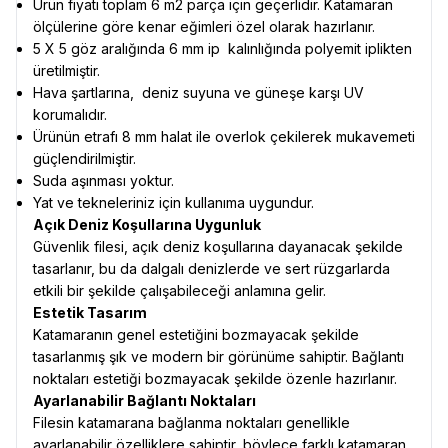
Ürün fiyatı toplam 6 m2 parça için geçerlidir. Katamaran
ölçülerine göre kenar eğimleri özel olarak hazırlanır.
5 X 5 göz aralığında 6 mm ip kalınlığında polyemit iplikten
üretilmiştir.
Hava şartlarına, deniz suyuna ve güneşe karşı UV
korumalıdır.
Ürünün etrafı 8 mm halat ile overlok çekilerek mukavemeti
güçlendirilmiştir.
Suda aşınması yoktur.
Yat ve tekneleriniz için kullanıma uygundur.
Açık Deniz Koşullarına Uygunluk
Güvenlik filesi, açık deniz koşullarına dayanacak şekilde
tasarlanır, bu da dalgalı denizlerde ve sert rüzgarlarda
etkili bir şekilde çalışabileceği anlamına gelir.
Estetik Tasarım
Katamaranın genel estetiğini bozmayacak şekilde
tasarlanmış şık ve modern bir görünüme sahiptir. Bağlantı
noktaları estetiği bozmayacak şekilde özenle hazırlanır.
Ayarlanabilir Bağlantı Noktaları
Filesin katamarana bağlanma noktaları genellikle
ayarlanabilir özelliklere sahiptir, böylece farklı katamaran