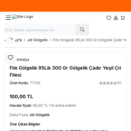
Özel ölçülerde
üretim
yapıyoruz. İstediğiniz ''EN'' ve ''BOY'' ile sipariş
oluşturabilirsiniz.
Favorilerim
Hesabım
Sepet
Paylaş
Ana Sayfa
Jüt Gölgelik
File Gölgelik 95Lik 300 Gr Gölgelik Çadır Yeşil 
Favoriye Ekle
File Antalya
File Gölgelik 95Lik 300 Gr Gölgelik Çadır Yeşil Çit
Filesi
Ürün Kodu:
T1720
(0)
100,00
TL
Sepete Ekle
Havale fiyatı:
95,00
TL
%
5
extra indirim
Daha Fazla
Jüt Gölgelik
Öne Çıkan Bilgiler