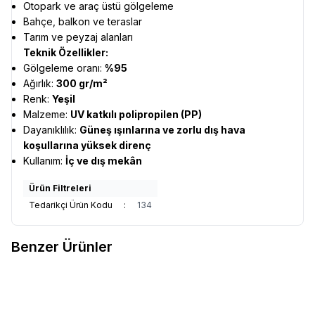
Otopark ve araç üstü gölgeleme
Bahçe, balkon ve teraslar
Tarım ve peyzaj alanları
Teknik Özellikler:
Gölgeleme oranı:
%95
Ağırlık:
300 gr/m²
Renk:
Yeşil
Malzeme:
UV katkılı polipropilen (PP)
Dayanıklılık:
Güneş ışınlarına ve zorlu dış hava
koşullarına yüksek direnç
Kullanım:
İç ve dış mekân
Ürün Filtreleri
Tedarikçi Ürün Kodu
:
134
Benzer Ürünler
Gölgelik Koyu Yeşil File Jüt-
Gölgelik File Jüt Gri - 95'Lik Şerit
Yüzde 95 140 Gr Şerit Halkalı
Halkalı İşlenmiş (180 Gr)
İşlenmiş
65,00
TL
95,00
TL