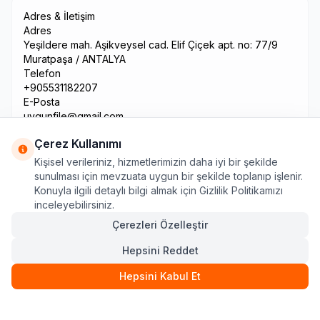
Adres & İletişim
Adres
Yeşildere mah. Aşikveysel cad. Elif Çiçek apt. no: 77/9
Muratpaşa / ANTALYA
Telefon
+905531182207
E-Posta
uygunfile@gmail.com
Çerez Kullanımı
Kişisel verileriniz, hizmetlerimizin daha iyi bir şekilde
sunulması için mevzuata uygun bir şekilde toplanıp işlenir.
Konuyla ilgili detaylı bilgi almak için Gizlilik Politikamızı
inceleyebilirsiniz.
Çerezleri Özelleştir
Hepsini Reddet
© 2026 Tüm hakları saklıdır.
Hepsini Kabul Et