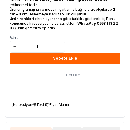
Ürünlerimiz
size
özel ölçülerde üretildiği
için
iade
kabul
edilmemektedir.
Ürünün gramajına ve mevsim şartlarına bağlı olarak ölçülerde
2
cm – 3 cm,
esnemeye bağlı farklılık oluşabilir.
Ürün renkleri
ekran ayarlarına göre farklılık gösterebilir; Renk
konusunda hassasiyetiniz varsa, lütfen (
WhatsApp
0553 118 22
07
)
ürün görseli talep edin.
Adet
Sepete Ekle
Not Ekle
Koleksiyon
Teklif
Fiyat Alarmı