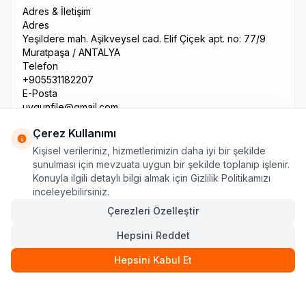
Adres & İletişim
Adres
Yeşildere mah. Aşikveysel cad. Elif Çiçek apt. no: 77/9
Muratpaşa / ANTALYA
Telefon
+905531182207
E-Posta
uygunfile@gmail.com
Çerez Kullanımı
Kişisel verileriniz, hizmetlerimizin daha iyi bir şekilde
sunulması için mevzuata uygun bir şekilde toplanıp işlenir.
Konuyla ilgili detaylı bilgi almak için Gizlilik Politikamızı
inceleyebilirsiniz.
Çerezleri Özelleştir
Hepsini Reddet
© 2026 Tüm hakları saklıdır.
Hepsini Kabul Et