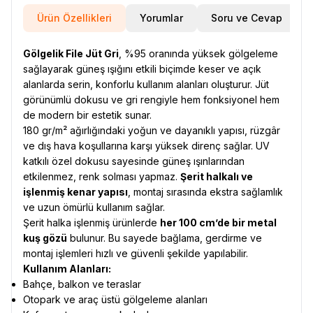
Ürün Özellikleri
Yorumlar
Soru ve Cevap
Gölgelik File Jüt Gri
, %95 oranında yüksek gölgeleme
sağlayarak güneş ışığını etkili biçimde keser ve açık
alanlarda serin, konforlu kullanım alanları oluşturur. Jüt
görünümlü dokusu ve gri rengiyle hem fonksiyonel hem
de modern bir estetik sunar.
180 gr/m² ağırlığındaki yoğun ve dayanıklı yapısı, rüzgâr
ve dış hava koşullarına karşı yüksek direnç sağlar. UV
katkılı özel dokusu sayesinde güneş ışınlarından
etkilenmez, renk solması yapmaz.
Şerit halkalı ve
işlenmiş kenar yapısı
, montaj sırasında ekstra sağlamlık
ve uzun ömürlü kullanım sağlar.
Şerit halka işlenmiş ürünlerde
her 100 cm’de bir metal
kuş gözü
bulunur. Bu sayede bağlama, gerdirme ve
montaj işlemleri hızlı ve güvenli şekilde yapılabilir.
Kullanım Alanları:
Bahçe, balkon ve teraslar
Otopark ve araç üstü gölgeleme alanları