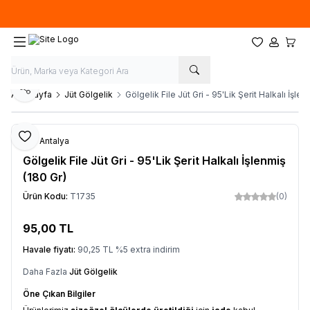
Özel ölçülerde
üretim
yapıyoruz. İstediğiniz ''EN'' ve ''BOY'' ile sipariş
oluşturabilirsiniz.
Favorilerim
Hesabım
Sepet
Paylaş
Ana Sayfa
Jüt Gölgelik
Gölgelik File Jüt Gri - 95'Lik Şerit Halkalı İşlen
Favoriye Ekle
File Antalya
Gölgelik File Jüt Gri - 95'Lik Şerit Halkalı İşlenmiş
(180 Gr)
Ürün Kodu:
T1735
(0)
95,00
TL
Sepete Ekle
Havale fiyatı:
90,25
TL
%
5
extra indirim
Daha Fazla
Jüt Gölgelik
Öne Çıkan Bilgiler