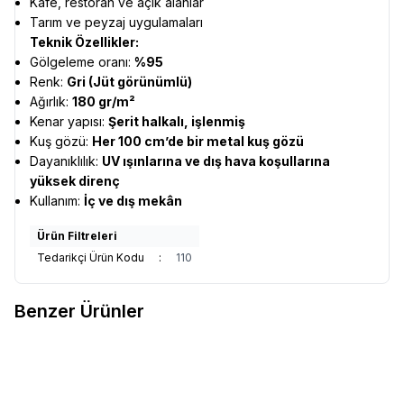
Kafe, restoran ve açık alanlar
Tarım ve peyzaj uygulamaları
Teknik Özellikler:
Gölgeleme oranı:
%95
Renk:
Gri (Jüt görünümlü)
Ağırlık:
180 gr/m²
Kenar yapısı:
Şerit halkalı, işlenmiş
Kuş gözü:
Her 100 cm’de bir metal kuş gözü
Dayanıklılık:
UV ışınlarına ve dış hava koşullarına
yüksek direnç
Kullanım:
İç ve dış mekân
Ürün Filtreleri
Tedarikçi Ürün Kodu
:
110
Benzer Ürünler
Gölgelik Koyu Yeşil File Jüt-
Gölgelik File Jüt Krem - 95'Lik
Yüzde 95 140 Gr Şerit Halkalı
Şerit Halkalı İşlenmiş (180 Gr)
İşlenmiş
65,00
TL
95,00
TL