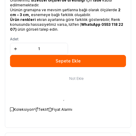
Ürünlerimiz
size
özel ölçülerde üretildiği
için
iade
kabul
edilmemektedir.
Ürünün gramajına ve mevsim şartlarına bağlı olarak ölçülerde
2
cm – 3 cm,
esnemeye bağlı farklılık oluşabilir.
Ürün renkleri
ekran ayarlarına göre farklılık gösterebilir; Renk
konusunda hassasiyetiniz varsa, lütfen (
WhatsApp
0553 118 22
07
)
ürün görseli talep edin.
Adet
Sepete Ekle
Not Ekle
Koleksiyon
Teklif
Fiyat Alarmı