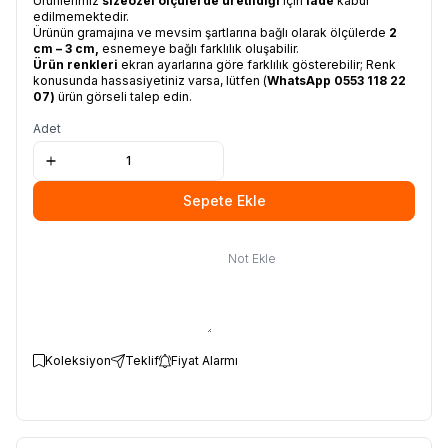
Ürünlerimiz
size
özel ölçülerde üretildiği
için
iade
kabul
edilmemektedir.
Ürünün gramajına ve mevsim şartlarına bağlı olarak ölçülerde
2
cm – 3 cm,
esnemeye bağlı farklılık oluşabilir.
Ürün renkleri
ekran ayarlarına göre farklılık gösterebilir; Renk
konusunda hassasiyetiniz varsa, lütfen (
WhatsApp
0553 118 22
07
)
ürün görseli talep edin.
Adet
Sepete Ekle
Not Ekle
Koleksiyon
Teklif
Fiyat Alarmı