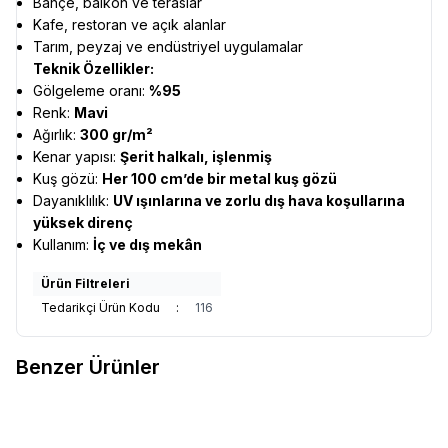
Bahçe, balkon ve teraslar
Kafe, restoran ve açık alanlar
Tarım, peyzaj ve endüstriyel uygulamalar
Teknik Özellikler:
Gölgeleme oranı:
%95
Renk:
Mavi
Ağırlık:
300 gr/m²
Kenar yapısı:
Şerit halkalı, işlenmiş
Kuş gözü:
Her 100 cm’de bir metal kuş gözü
Dayanıklılık:
UV ışınlarına ve zorlu dış hava koşullarına
yüksek direnç
Kullanım:
İç ve dış mekân
Ürün Filtreleri
Tedarikçi Ürün Kodu
:
116
Benzer Ürünler
Gölgelik Koyu Yeşil File Jüt-
Gölgelik File Jüt Gri - 95'Lik Şerit
Yüzde 95 140 Gr Şerit Halkalı
Halkalı İşlenmiş (180 Gr)