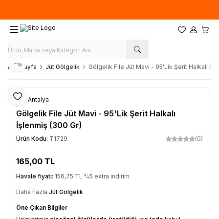
Özel ölçülerde
üretim
yapıyoruz. İstediğiniz ''EN'' ve ''BOY'' ile sipariş
oluşturabilirsiniz.
Favorilerim
Hesabım
Sepet
Paylaş
Ana Sayfa
Jüt Gölgelik
Gölgelik File Jüt Mavi - 95'Lik Şerit Halkalı İş
Favoriye Ekle
File Antalya
Gölgelik File Jüt Mavi - 95'Lik Şerit Halkalı
İşlenmiş (300 Gr)
Ürün Kodu:
T1729
(0)
165,00
TL
Sepete Ekle
Havale fiyatı:
156,75
TL
%
5
extra indirim
Daha Fazla
Jüt Gölgelik
Öne Çıkan Bilgiler