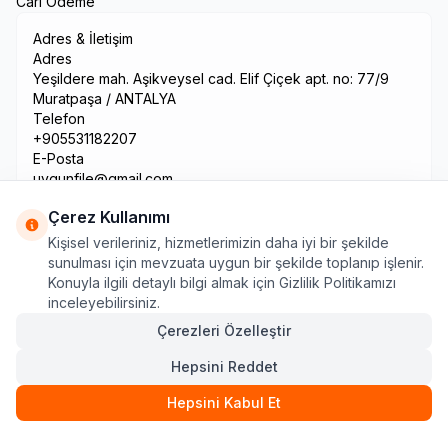
Cari Ödeme
Adres & İletişim
Adres
Yeşildere mah. Aşikveysel cad. Elif Çiçek apt. no: 77/9
Muratpaşa / ANTALYA
Telefon
+905531182207
E-Posta
uygunfile@gmail.com
Çerez Kullanımı
Kişisel verileriniz, hizmetlerimizin daha iyi bir şekilde
sunulması için mevzuata uygun bir şekilde toplanıp işlenir.
Konuyla ilgili detaylı bilgi almak için Gizlilik Politikamızı
inceleyebilirsiniz.
Çerezleri Özelleştir
Hepsini Reddet
© 2026 Tüm hakları saklıdır.
Hepsini Kabul Et