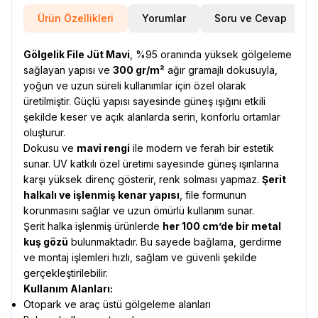
Ürün Özellikleri
Yorumlar
Soru ve Cevap
Gölgelik File Jüt Mavi
, %95 oranında yüksek gölgeleme
sağlayan yapısı ve
300 gr/m²
ağır gramajlı dokusuyla,
yoğun ve uzun süreli kullanımlar için özel olarak
üretilmiştir. Güçlü yapısı sayesinde güneş ışığını etkili
şekilde keser ve açık alanlarda serin, konforlu ortamlar
oluşturur.
Dokusu ve
mavi rengi
ile modern ve ferah bir estetik
sunar. UV katkılı özel üretimi sayesinde güneş ışınlarına
karşı yüksek direnç gösterir, renk solması yapmaz.
Şerit
halkalı ve işlenmiş kenar yapısı
, file formunun
korunmasını sağlar ve uzun ömürlü kullanım sunar.
Şerit halka işlenmiş ürünlerde
her 100 cm’de bir metal
kuş gözü
bulunmaktadır. Bu sayede bağlama, gerdirme
ve montaj işlemleri hızlı, sağlam ve güvenli şekilde
gerçekleştirilebilir.
Kullanım Alanları:
Otopark ve araç üstü gölgeleme alanları