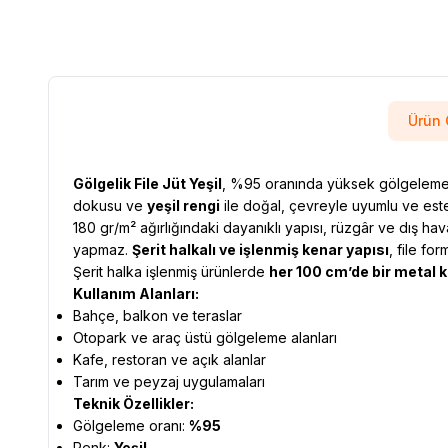
Ürün 
Gölgelik File Jüt Yeşil
, %95 oranında yüksek gölgeleme sa
dokusu ve
yeşil rengi
ile doğal, çevreyle uyumlu ve este
180 gr/m² ağırlığındaki dayanıklı yapısı, rüzgâr ve dış hav
yapmaz.
Şerit halkalı ve işlenmiş kenar yapısı
, file fo
Şerit halka işlenmiş ürünlerde
her 100 cm’de bir metal 
Kullanım Alanları:
Bahçe, balkon ve teraslar
Otopark ve araç üstü gölgeleme alanları
Kafe, restoran ve açık alanlar
Tarım ve peyzaj uygulamaları
Teknik Özellikler:
Gölgeleme oranı:
%95
Renk:
Yeşil