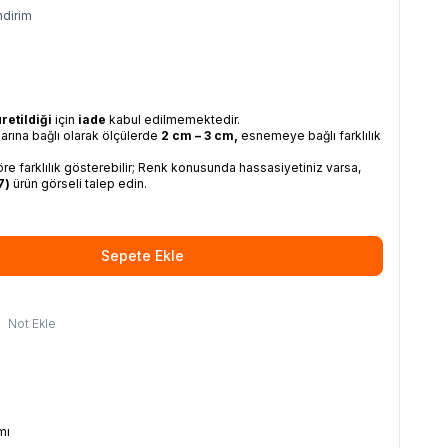
ndirim
retildiği
için
iade
kabul edilmemektedir.
arına bağlı olarak ölçülerde
2 cm – 3 cm,
esnemeye bağlı farklılık
re farklılık gösterebilir; Renk konusunda hassasiyetiniz varsa,
7
)
ürün görseli talep edin.
Sepete Ekle
Not Ekle
mı