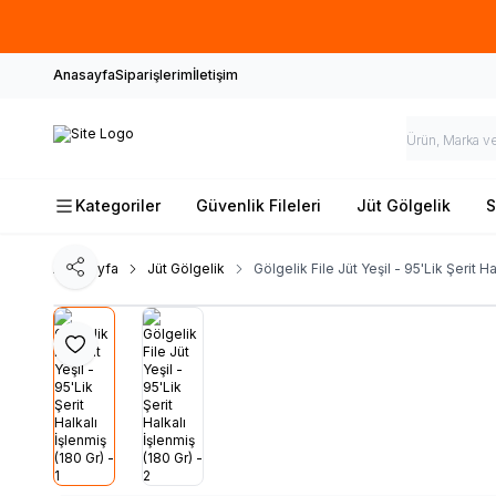
Özel ölçü
Anasayfa
Siparişlerim
İletişim
Kategoriler
Güvenlik Fileleri
Jüt Gölgelik
S
Ana Sayfa
Jüt Gölgelik
Gölgelik File Jüt Yeşil - 95'Lik Şerit Ha
Paylaş
Favoriye Ekle