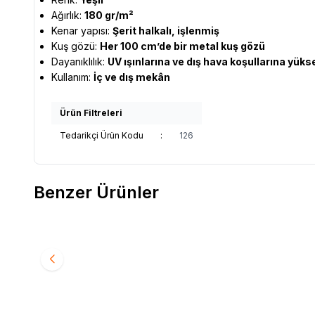
Ağırlık:
180 gr/m²
Kenar yapısı:
Şerit halkalı, işlenmiş
Kuş gözü:
Her 100 cm’de bir metal kuş gözü
Dayanıklılık:
UV ışınlarına ve dış hava koşullarına yüks
Kullanım:
İç ve dış mekân
Ürün Filtreleri
Tedarikçi Ürün Kodu
:
126
Benzer Ürünler
Gölgelik Koyu Yeşil File Jüt- Yüzde 95 140 Gr
Gölgelik 
Şerit Halkalı İşlenmiş
(180 Gr)
65,00
TL
95,00