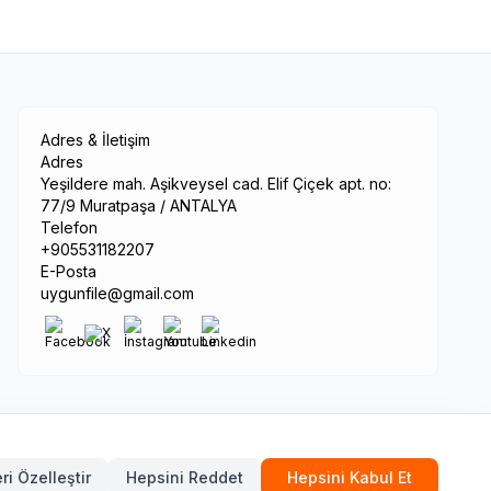
Adres & İletişim
Adres
Yeşildere mah. Aşikveysel cad. Elif Çiçek apt. no:
77/9 Muratpaşa / ANTALYA
Telefon
+905531182207
E-Posta
uygunfile@gmail.com
© 2026 Tüm hakları saklıdır.
ri Özelleştir
Hepsini Reddet
Hepsini Kabul Et