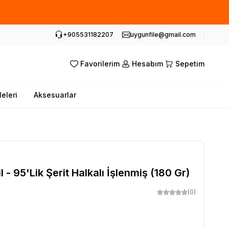
abilirsiniz.
+905531182207
uygunfile@gmail.com
Favorilerim
Hesabım
Sepetim
leleri
Aksesuarlar
l - 95'Lik Şerit Halkalı İşlenmiş (180 Gr)
(0)