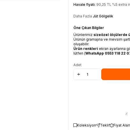
Havale fiyatı:
90,25
TL
%
5
extra i
Daha Fazla
Jüt Gölgelik
Öne Çıkan Bilgiler
Ürünlerimiz
size
özel ölçülerde ü
Ürünün gramajına ve mevsim şartl
oluşabilir.
Ürün renkleri
ekran ayarlarına gö
lütfen (
WhatsApp
0553 118 22 0
Adet
Koleksiyon
Teklif
Fiyat Alar