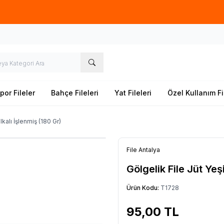
lerde
üretim
yapıyoruz. İstediğiniz ''EN'' ve ''BOY'' ile sipariş oluştur
por Fileler
Bahçe Fileleri
Yat Fileleri
Özel Kullanım Fi
lkalı İşlenmiş (180 Gr)
File Antalya
Gölgelik File Jüt Yeşi
Ürün Kodu:
T1728
95,00
TL