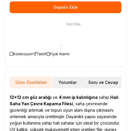
Sepete Ekle
Not Ekle
Koleksiyon
Teklif
Fiyat Alarmı
Ürün Özellikleri
Yorumlar
Soru ve Cevap
12×12 cm göz aralığı
ve
4 mm ip kalınlığına
sahip
Halı
Saha Yan Çevre Kapama Filesi
, saha çevresinde
güvenliği artırmak ve topun oyun alanı dışına çıkmasını
önlemek amacıyla üretilmiştir. Dayanıklı yapısı sayesinde
yoğun kullanıma sahip halı sahalar için ideal bir çözümdür.
UV katkılı, yüksek mukavemetli ipten üretilen file; güneş