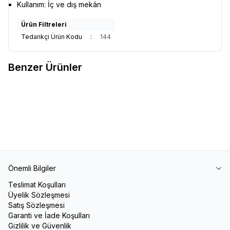
Kullanım: İç ve dış mekân
Ürün Filtreleri
Tedarikçi Ürün Kodu
:
144
Benzer Ürünler
Voleybol Filesi
Tenis Filesi
1.500,00
TL
8.500,00
TL
Önemli Bilgiler
Teslimat Koşulları
Üyelik Sözleşmesi
Satış Sözleşmesi
Garanti ve İade Koşulları
Gizlilik ve Güvenlik