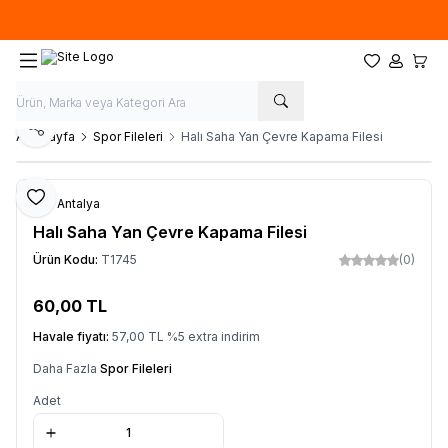
Özel ölçülerde
üretim
yapıyoruz. İstediğiniz ''EN'' ve ''BOY'' ile sipariş
oluşturabilirsiniz.
Favorilerim
Hesabım
Sepet
Paylaş
Ana Sayfa
Spor Fileleri
Halı Saha Yan Çevre Kapama Filesi
Favoriye Ekle
File Antalya
Halı Saha Yan Çevre Kapama Filesi
Ürün Kodu:
T1745
(0)
60,00
TL
Sepete Ekle
Havale fiyatı:
57,00
TL
%
5
extra indirim
Daha Fazla
Spor Fileleri
Adet