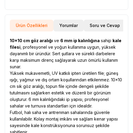
Ürün Özellikleri
Yorumlar
Soru ve Cevap
10×10 cm göz aralığı
ve
6 mm ip kalınlığına
sahip
kale
filesi
, profesyonel ve yoğun kullanıma uygun, yüksek
dayanımlı bir üründür. Sert şutlara ve sürekli darbelere
karşı maksimum direnç sağlayarak uzun ömürlü kullanım
sunar.
Yüksek mukavemetli, UV katkılı ipten üretilen file; güneş
ışığı, yağmur ve dış ortam koşullarından etkilenmez. 10×10
cm sık göz aralığı, topun file içinde dengeli şekilde
tutulmasını sağlarken estetik ve düzenli bir görünüm
oluşturur. 6 mm kalınlığındaki ip yapısı, profesyonel
sahalar ve turnuva standartları için idealdir.
Futbol, halı saha ve antrenman sahalarında güvenle
kullanılabilir. Kolay montaj imkânı ve sağlam kenar yapısı
sayesinde kale konstrüksiyonuna sorunsuz şekilde
sabitlenir.