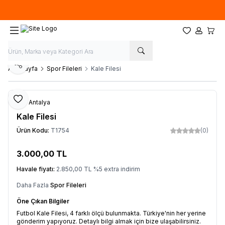
Özel ölçülerde
üretim
yapıyoruz. İstediğiniz ''EN'' ve ''BOY'' ile sipariş
oluşturabilirsiniz.
Favorilerim
Hesabım
Sepet
Paylaş
Ana Sayfa
Spor Fileleri
Kale Filesi
Favoriye Ekle
File Antalya
Kale Filesi
Ürün Kodu:
T1754
(0)
3.000,00
TL
Sepete Ekle
Havale fiyatı:
2.850,00
TL
%
5
extra indirim
Daha Fazla
Spor Fileleri
Öne Çıkan Bilgiler
Futbol Kale Filesi, 4 farklı ölçü bulunmakta. Türkiye'nin her yerine
gönderim yapıyoruz. Detaylı bilgi almak için bize ulaşabilirsiniz.