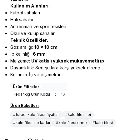
Kullanım Alanları:
Futbol sahaları
Halı sahalar
Antrenman ve spor tesisleri
Okul ve kulüp sahaları
Teknik Özellikler:
Göz aralığı:
10 × 10 cm
İp kalınlığı:
6 mm
Malzeme:
UV katkılı yüksek mukavemetli ip
Dayanıklılık: Sert şutlara karşı yüksek direnç
Kullanım: İç ve dış mekân
Ürün Filtreleri
Tedarikçi Ürün Kodu
:
16
Ürün Etiketleri
#futbol kale filesi fiyatları
#kale filesi ipi
#kale filesi ne kadar
#kale filesi örme
#kale filesi