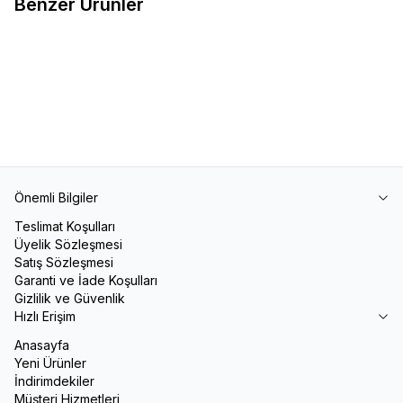
Benzer Ürünler
Voleybol Filesi
Tenis Filesi
1.500,00
TL
8.500,00
TL
Önemli Bilgiler
Teslimat Koşulları
Üyelik Sözleşmesi
Satış Sözleşmesi
Garanti ve İade Koşulları
Gizlilik ve Güvenlik
Hızlı Erişim
Anasayfa
Yeni Ürünler
İndirimdekiler
Müşteri Hizmetleri