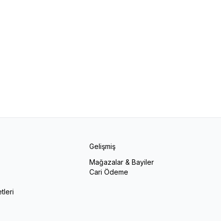
l Filesi (2 Adet)
Kale Filesi
0
TL
3.000,00
TL
Gelişmiş
Mağazalar & Bayiler
Cari Ödeme
r
tleri