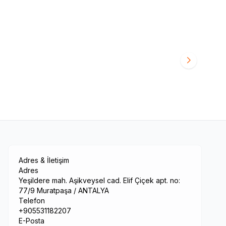
Halı Saha Filesi
35,00
TL
Adres & İletişim
Adres
Yeşildere mah. Aşikveysel cad. Elif Çiçek apt. no:
77/9 Muratpaşa / ANTALYA
Telefon
+905531182207
E-Posta