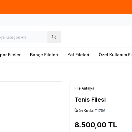
lerde
üretim
yapıyoruz. İstediğiniz ''EN'' ve ''BOY'' ile sipariş oluştur
por Fileler
Bahçe Fileleri
Yat Fileleri
Özel Kullanım Fi
File Antalya
Tenis Filesi
Ürün Kodu:
T1756
8.500,00
TL