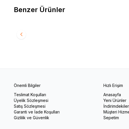
Benzer Ürünler
Voleybol Filesi
Basketbo
1.500,00
TL
700,0
Önemli Bilgiler
Hızlı Erişim
Teslimat Koşulları
Anasayfa
Üyelik Sözleşmesi
Yeni Ürünler
Satış Sözleşmesi
İndirimdekile
Garanti ve İade Koşulları
Müşteri Hizme
Gizlilik ve Güvenlik
Sepetim