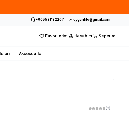
abilirsiniz.
+905531182207
uygunfile@gmail.com
Favorilerim
Hesabım
Sepetim
leleri
Aksesuarlar
(0)