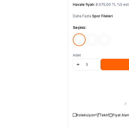
Havale fiyatı:
8.075,00
TL
%
5
ext
Daha Fazla
Spor Fileleri
Seçiniz:
Adet
Koleksiyon
Teklif
Fiyat Alar