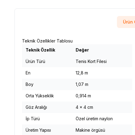
Ürün 
Teknik Özellikler Tablosu
Teknik Özellik
Değer
Ürün Türü
Tenis Kort Filesi
En
12,8 m
Boy
1,07 m
Orta Yükseklik
0,914 m
Göz Aralığı
4 × 4 cm
İp Türü
Özel üretim naylon
Üretim Yapısı
Makine örgüsü