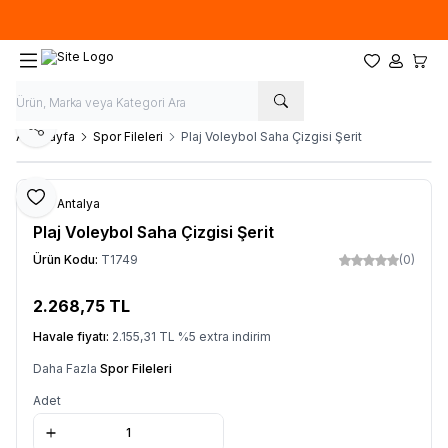
Özel ölçülerde
üretim
yapıyoruz. İstediğiniz ''EN'' ve ''BOY'' ile sipariş
oluşturabilirsiniz.
Favorilerim
Hesabım
Sepet
Paylaş
Ana Sayfa
Spor Fileleri
Plaj Voleybol Saha Çizgisi Şerit
Favoriye Ekle
File Antalya
Plaj Voleybol Saha Çizgisi Şerit
Ürün Kodu:
T1749
(0)
2.268,75
TL
Sepete Ekle
Havale fiyatı:
2.155,31
TL
%
5
extra indirim
Daha Fazla
Spor Fileleri
Adet