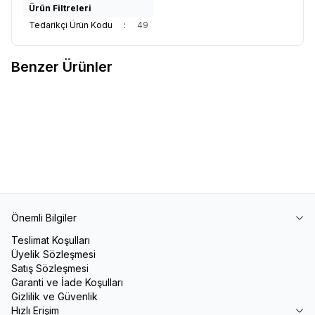
Ürün Filtreleri
Tedarikçi Ürün Kodu
:
49
Benzer Ürünler
Voleybol Filesi
Tenis Filesi
1.500,00
TL
8.500,00
TL
Önemli Bilgiler
Teslimat Koşulları
Üyelik Sözleşmesi
Satış Sözleşmesi
Garanti ve İade Koşulları
Gizlilik ve Güvenlik
Hızlı Erişim