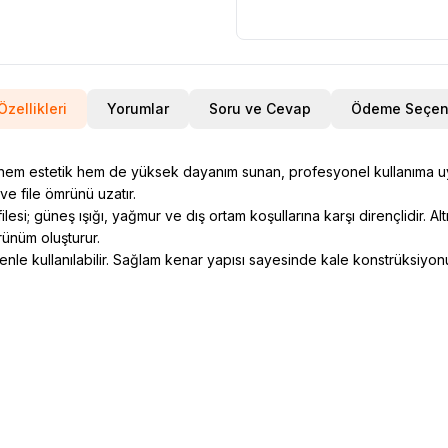
Özellikleri
Yorumlar
Soru ve Cevap
Ödeme Seçene
hem estetik hem de yüksek dayanım sunan, profesyonel kullanıma uygun
e file ömrünü uzatır.
ilesi; güneş ışığı, yağmur ve dış ortam koşullarına karşı dirençlidir. 
rünüm oluşturur.
venle kullanılabilir. Sağlam kenar yapısı sayesinde kale konstrüksiy