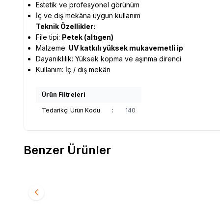
Estetik ve profesyonel görünüm
İç ve dış mekâna uygun kullanım
Teknik Özellikler:
File tipi:
Petek (altıgen)
Malzeme:
UV katkılı yüksek mukavemetli ip
Dayanıklılık: Yüksek kopma ve aşınma direnci
Kullanım: İç / dış mekân
Ürün Filtreleri
Tedarikçi Ürün Kodu
:
140
Benzer Ürünler
Voleybol Filesi
Tenis Fil
1.500,00
TL
8.500,