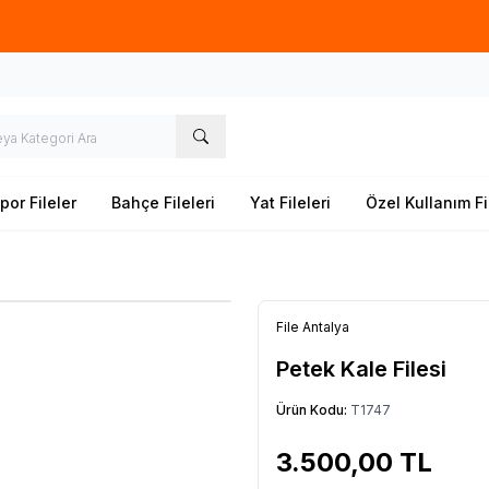
lerde
üretim
yapıyoruz. İstediğiniz ''EN'' ve ''BOY'' ile sipariş oluştur
por Fileler
Bahçe Fileleri
Yat Fileleri
Özel Kullanım Fi
File Antalya
Petek Kale Filesi
Ürün Kodu:
T1747
3.500,00
TL