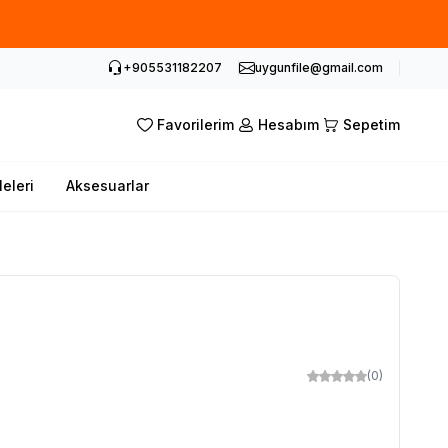
abilirsiniz.
+905531182207
uygunfile@gmail.com
Favorilerim
Hesabım
Sepetim
leleri
Aksesuarlar
(0)