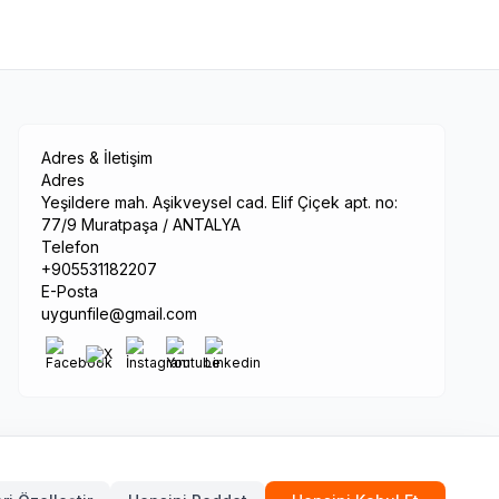
Adres & İletişim
Adres
Yeşildere mah. Aşikveysel cad. Elif Çiçek apt. no:
77/9 Muratpaşa / ANTALYA
Telefon
+905531182207
E-Posta
uygunfile@gmail.com
© 2026 Tüm hakları saklıdır.