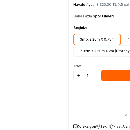
Havale fiyatı:
3.325,00
TL
%
5
extr
Daha Fazla
Spor Fileleri
Seçiniz:
3m X 2.20m X 0.75m
4
7.32m X 2.20m X 2m (Profesy
Adet
Koleksiyon
Teklif
Fiyat Alar